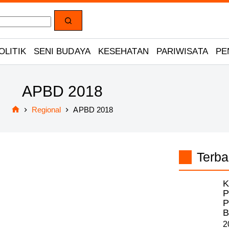
OLITIK
SENI BUDAYA
KESEHATAN
PARIWISATA
PE
APBD 2018
Regional
APBD 2018
Home
Terba
K
P
P
B
2