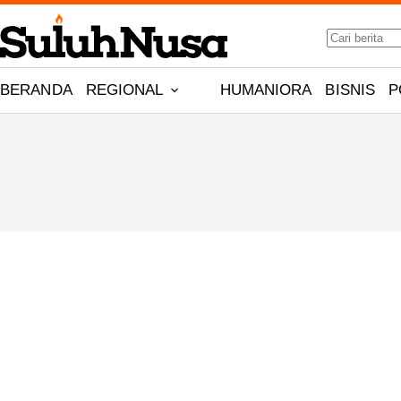
Skip
No
to
results
content
BERANDA
REGIONAL
HUMANIORA
BISNIS
P