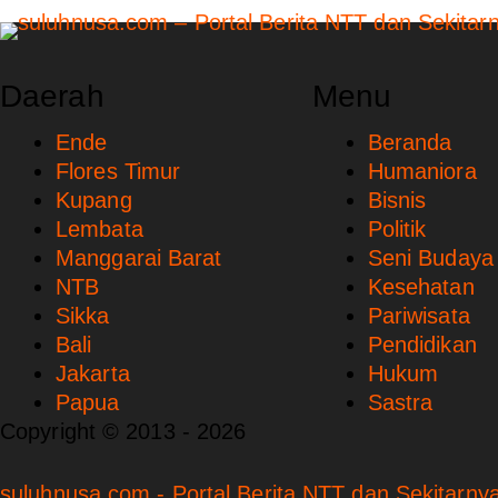
Daerah
Menu
Ende
Beranda
Flores Timur
Humaniora
Kupang
Bisnis
Lembata
Politik
Manggarai Barat
Seni Budaya
NTB
Kesehatan
Sikka
Pariwisata
Bali
Pendidikan
Jakarta
Hukum
Papua
Sastra
Copyright © 2013 - 2026
suluhnusa.com - Portal Berita NTT dan Sekitarnya