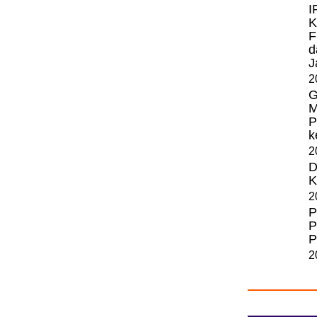
I
K
F
d
J
2
G
M
P
k
2
D
K
2
P
P
P
2