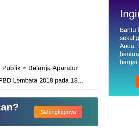
Ingi
Bantu
sekali
Anda. 
bantua
hargai.
Publik = Belanja Aparatur
APBD Lembata 2018 pada 18…
aan?
Selengkapnya