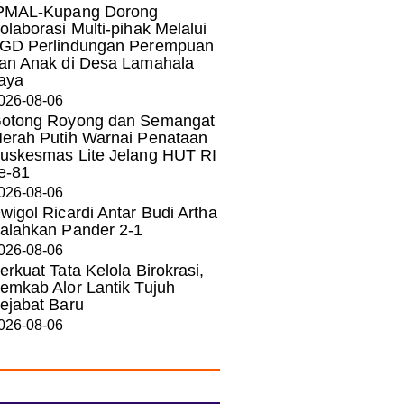
PMAL-Kupang Dorong
olaborasi Multi-pihak Melalui
GD Perlindungan Perempuan
an Anak di Desa Lamahala
aya
026-08-06
otong Royong dan Semangat
erah Putih Warnai Penataan
uskesmas Lite Jelang HUT RI
e-81
026-08-06
wigol Ricardi Antar Budi Artha
alahkan Pander 2-1
026-08-06
erkuat Tata Kelola Birokrasi,
emkab Alor Lantik Tujuh
ejabat Baru
026-08-06