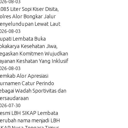
026-08-03
.085 Liter Sopi Kiser Disita,
olres Alor Bongkar Jalur
enyelundupan Lewat Laut
026-08-03
upati Lembata Buka
okakarya Kesehatan Jiwa,
egaskan Komitmen Wujudkan
ayanan Keshatan Yang Inklusif
026-08-03
emkab Alor Apresiasi
urnamen Catur Perindo
ebagai Wadah Sportivitas dan
ersaudaraan
026-07-30
esmi LBH SIKAP Lembata
erubah nama menjadi LBH
IKAP Nusa Tengara Timur