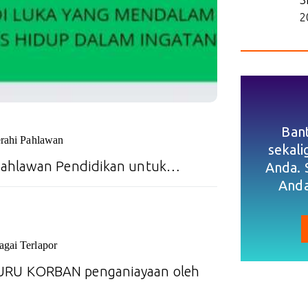
2
Ban
rahi Pahlawan
sekal
Pahlawan Pendidikan untuk…
Anda. 
Anda
agai Terlapor
URU KORBAN penganiayaan oleh