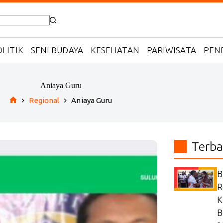
LITIK
SENI BUDAYA
KESEHATAN
PARIWISATA
PEN
Aniaya Guru
Regional
Aniaya Guru
Home
Terba
B
R
K
B