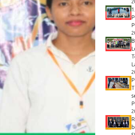
2
1
P
P
2
B
L
T
L
2
P
T
s
P
2
R
b
S