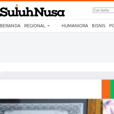
Skip
to
No
content
results
BERANDA
REGIONAL
HUMANIORA
BISNIS
PO