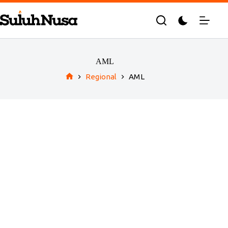
Skip
to
content
AML
Regional
AML
Home