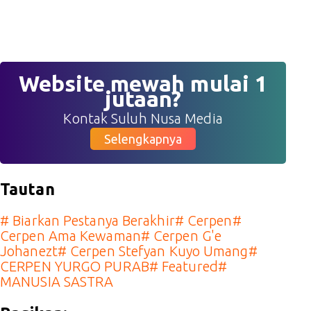
Website mewah mulai 1
jutaan?
Kontak Suluh Nusa Media
Selengkapnya
Tautan
#
Biarkan Pestanya Berakhir
#
Cerpen
#
Cerpen Ama Kewaman
#
Cerpen G'e
Johanezt
#
Cerpen Stefyan Kuyo Umang
#
CERPEN YURGO PURAB
#
Featured
#
MANUSIA SASTRA