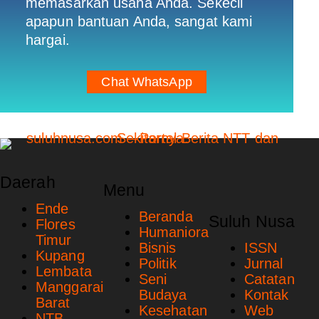
memasarkan usaha Anda. Sekecil
apapun bantuan Anda, sangat kami
hargai.
Chat WhatsApp
Daerah
Menu
Ende
Beranda
Suluh Nusa
Flores
Humaniora
Timur
Bisnis
ISSN
Kupang
Politik
Jurnal
Lembata
Seni
Catatan
Manggarai
Budaya
Kontak
Barat
Kesehatan
Web
NTB