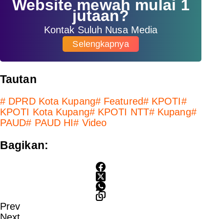
Website mewah mulai 1
jutaan?
Kontak Suluh Nusa Media
Selengkapnya
Tautan
#
DPRD Kota Kupang
#
Featured
#
KPOTI
#
KPOTI Kota Kupang
#
KPOTI NTT
#
Kupang
#
PAUD
#
PAUD HI
#
Video
Bagikan:
Prev
Next