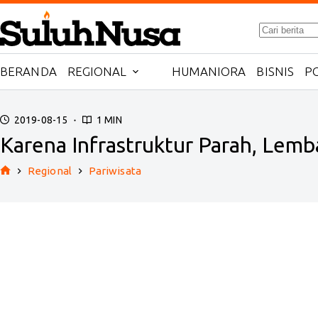
Skip
No
to
results
content
BERANDA
REGIONAL
HUMANIORA
BISNIS
PO
2019-08-15
1 MIN
Karena Infrastruktur Parah, Lem
Regional
Pariwisata
Home