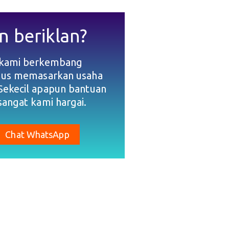
n beriklan?
 kami berkembang
gus memasarkan usaha
Sekecil apapun bantuan
sangat kami hargai.
Chat WhatsApp