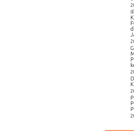
2
I
K
F
d
J
2
G
M
P
k
2
D
K
2
P
P
P
2