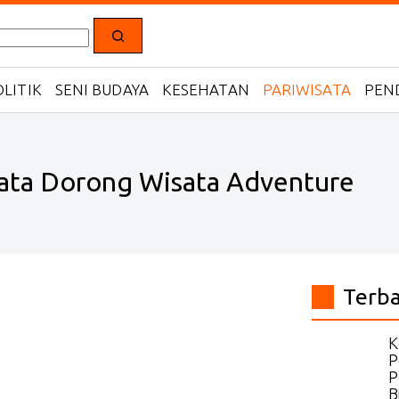
LITIK
SENI BUDAYA
KESEHATAN
PARIWISATA
PEN
bata Dorong Wisata Adventure
Terb
K
P
P
B