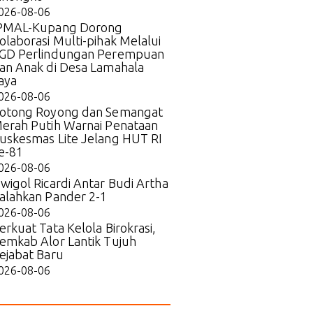
026-08-06
PMAL-Kupang Dorong
olaborasi Multi-pihak Melalui
GD Perlindungan Perempuan
an Anak di Desa Lamahala
aya
026-08-06
otong Royong dan Semangat
erah Putih Warnai Penataan
uskesmas Lite Jelang HUT RI
e-81
026-08-06
wigol Ricardi Antar Budi Artha
alahkan Pander 2-1
026-08-06
erkuat Tata Kelola Birokrasi,
emkab Alor Lantik Tujuh
ejabat Baru
026-08-06