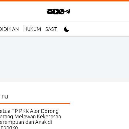
DIDIKAN
HUKUM
SASTRA
aru
etua TP PKK Alor Dorong
erang Melawan Kekerasan
erempuan dan Anak di
inongko