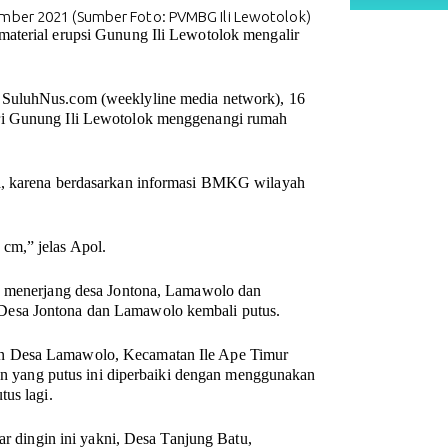
ember 2021 (Sumber Foto: PVMBG Ili Lewotolok)
material erupsi Gunung Ili Lewotolok mengalir
 SuluhNus.com (weeklyline media network), 16
ari Gunung Ili Lewotolok menggenangi rumah
ga, karena berdasarkan informasi BMKG wilayah
cm,” jelas Apol.
ga menerjang desa Jontona, Lamawolo dan
Desa Jontona dan Lamawolo kembali putus.
an Desa Lamawolo, Kecamatan Ile Ape Timur
lan yang putus ini diperbaiki dengan menggunakan
us lagi.
ar dingin ini yakni, Desa Tanjung Batu,