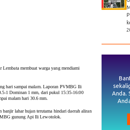
M
P
k
2
yur Lembata membuat warga yang mendiami
Ban
sekal
iang hari sampai malam. Laporan PVMBG Ili
Anda. 
0.5-1 Dominan 1 mm, dari pukul 15:35-16:00
ampai malam hari 30.6 mm.
Anda
banjir lahar hujan terutama hindari daerah aliran
VMBG gunung Api Ili Lewotolok.