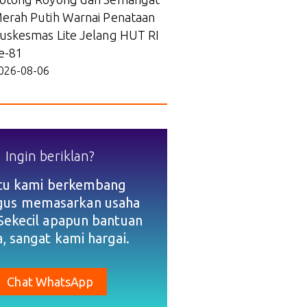
erah Putih Warnai Penataan
uskesmas Lite Jelang HUT RI
e-81
026-08-06
Ingin beriklan?
tu kami berkembang
igus memasarkan usaha
Sekecil apapun bantuan
, sangat kami hargai.
Chat WhatsApp