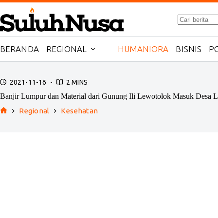
Skip
to
No
content
results
BERANDA
REGIONAL
HUMANIORA
BISNIS
PO
2021-11-16
2 MINS
Banjir Lumpur dan Material dari Gunung Ili Lewotolok Masuk Desa 
Regional
Kesehatan
Home