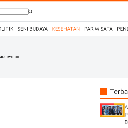
LITIK
SENI BUDAYA
KESEHATAN
PARIWISATA
PEN
Laranwutun
Terba
A
P
B