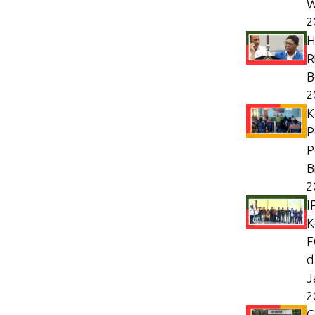
W
2
H
R
B
2
K
P
P
B
2
I
K
F
d
J
2
G