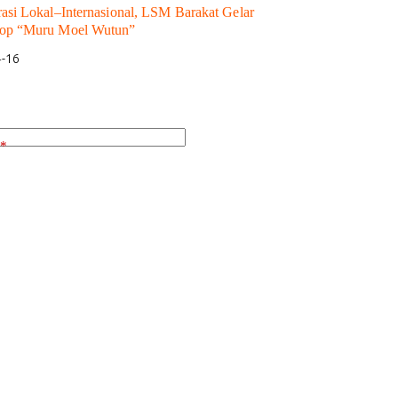
asi Lokal–Internasional, LSM Barakat Gelar
op “Muru Moel Wutun”
4-16
*