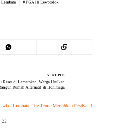
#
Lembata
#
PGA Ili Lewotolok
NEXT
POS
li Reses di Lamatokan, Warga Usulkan
Bangun Rumah Alternatif di Honimaga
iswi di Lembata, Tue Tenue Meriahkan Festival 3
g
9-22