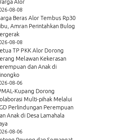
arga Alor
026-08-08
arga Beras Alor Tembus Rp30
ibu, Amran Perintahkan Bulog
ergerak
026-08-08
etua TP PKK Alor Dorong
erang Melawan Kekerasan
erempuan dan Anak di
inongko
026-08-06
PMAL-Kupang Dorong
olaborasi Multi-pihak Melalui
GD Perlindungan Perempuan
an Anak di Desa Lamahala
aya
026-08-06
otong Royong dan Semangat