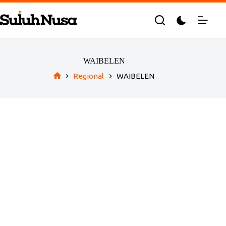
Skip
to
content
WAIBELEN
Regional
WAIBELEN
Home