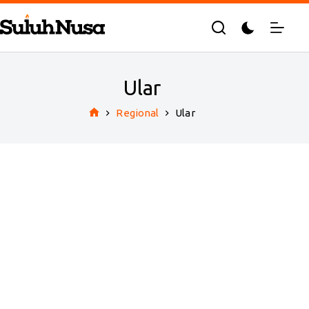
Skip
to
content
Ular
Regional
Ular
Home