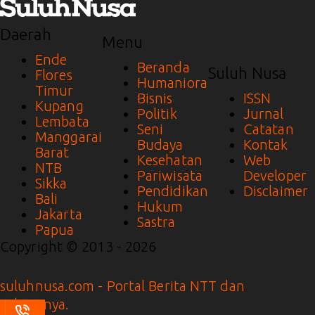
Daerah
Menu
Ende
Beranda
Suluh Nusa
Flores
Humaniora
Timur
Bisnis
ISSN
Kupang
Politik
Jurnal
Lembata
Seni
Catatan
Manggarai
Budaya
Kontak
Barat
Kesehatan
Web
NTB
Pariwisata
Developer
Sikka
Pendidikan
Disclaimer
Bali
Hukum
Jakarta
Sastra
Papua
Copyright © 2013 - 2026
suluhnusa.com - Portal Berita NTT dan
Sekitarnya.