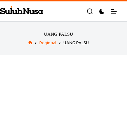
Skip
to
content
UANG PALSU
Regional
UANG PALSU
Home