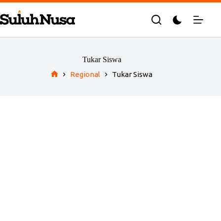
Skip
to
content
Tukar Siswa
Regional
Tukar Siswa
Home