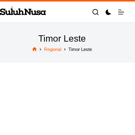
Skip
to
content
Timor Leste
Regional
Timor Leste
Home