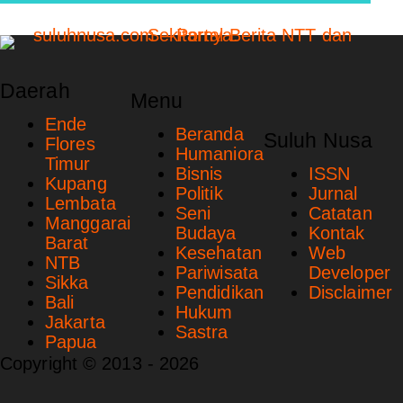
Daerah
Menu
Ende
Beranda
Suluh Nusa
Flores
Humaniora
Timur
Bisnis
ISSN
Kupang
Politik
Jurnal
Lembata
Seni
Catatan
Manggarai
Budaya
Kontak
Barat
Kesehatan
Web
NTB
Pariwisata
Developer
Sikka
Pendidikan
Disclaimer
Bali
Hukum
Jakarta
Sastra
Papua
Copyright © 2013 - 2026