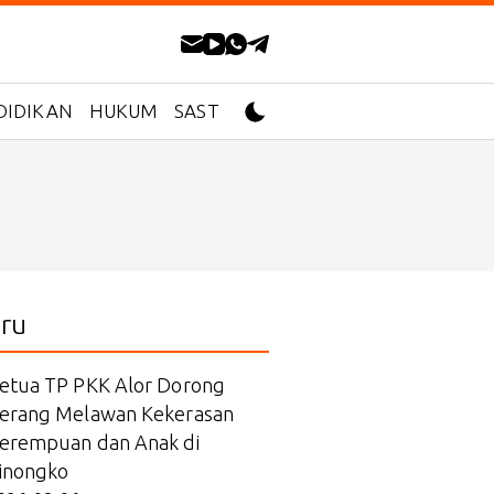
DIDIKAN
HUKUM
SASTRA
ru
etua TP PKK Alor Dorong
erang Melawan Kekerasan
erempuan dan Anak di
inongko