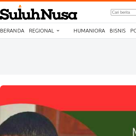
Skip
to
No
content
results
BERANDA
REGIONAL
HUMANIORA
BISNIS
PO