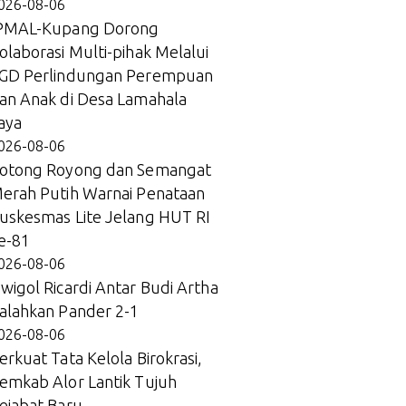
026-08-06
PMAL-Kupang Dorong
olaborasi Multi-pihak Melalui
GD Perlindungan Perempuan
an Anak di Desa Lamahala
aya
026-08-06
otong Royong dan Semangat
erah Putih Warnai Penataan
uskesmas Lite Jelang HUT RI
e-81
026-08-06
wigol Ricardi Antar Budi Artha
alahkan Pander 2-1
026-08-06
erkuat Tata Kelola Birokrasi,
emkab Alor Lantik Tujuh
ejabat Baru