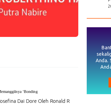
2
Ban
sekal
Anda. 
Anda
 Memanggilnya ‘Bonding
sefina Dai Dore Oleh Ronald R