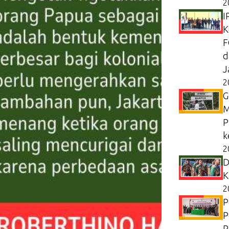
2
I
K
F
d
J
2
G
M
P
k
2
D
K
2
P
P
P