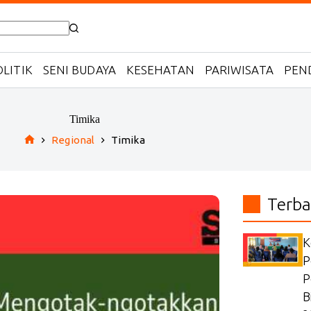
LITIK
SENI BUDAYA
KESEHATAN
PARIWISATA
PEN
Timika
Regional
Timika
Home
Terba
K
P
P
B