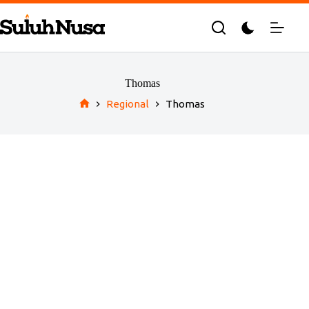
Skip
to
content
Thomas
Regional
Thomas
Home