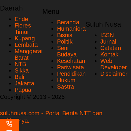
Daerah
Menu
Ende
Beranda
Suluh Nusa
Flores
Humaniora
Timur
Bisnis
ISSN
Kupang
Politik
Jurnal
Lembata
Seni
Catatan
Manggarai
Budaya
Kontak
Barat
Kesehatan
Web
NTB
Pariwisata
Developer
Sikka
Pendidikan
Disclaimer
Bali
Hukum
Jakarta
Sastra
Papua
Copyright © 2013 - 2026
suluhnusa.com - Portal Berita NTT dan
Sekitarnya.