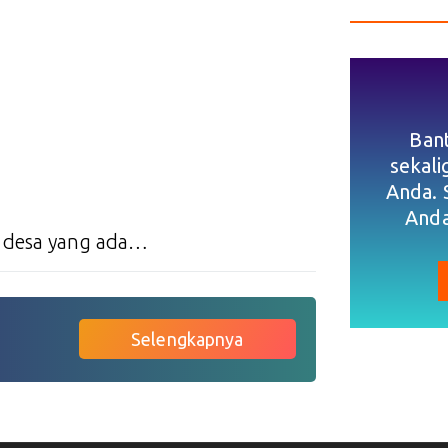
Ban
sekal
Anda. 
Anda
7 desa yang ada…
Selengkapnya