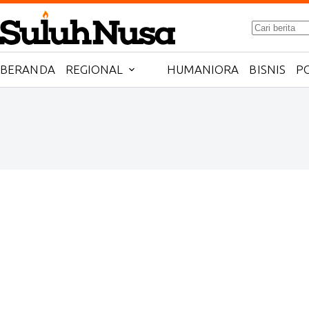
Skip
to
No
content
results
BERANDA
REGIONAL
HUMANIORA
BISNIS
PO