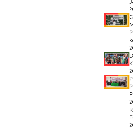
J
2
G
M
P
k
2
D
K
2
P
P
P
2
R
T
2