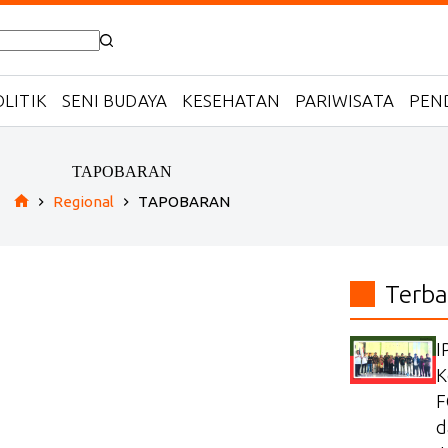
LITIK
SENI BUDAYA
KESEHATAN
PARIWISATA
PEN
TAPOBARAN
Regional
TAPOBARAN
Home
Terba
I
K
F
d