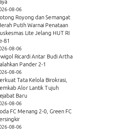
aya
026-08-06
otong Royong dan Semangat
erah Putih Warnai Penataan
uskesmas Lite Jelang HUT RI
e-81
026-08-06
wigol Ricardi Antar Budi Artha
alahkan Pander 2-1
026-08-06
erkuat Tata Kelola Birokrasi,
emkab Alor Lantik Tujuh
ejabat Baru
026-08-06
oda FC Menang 2-0, Green FC
ersingkir
026-08-06