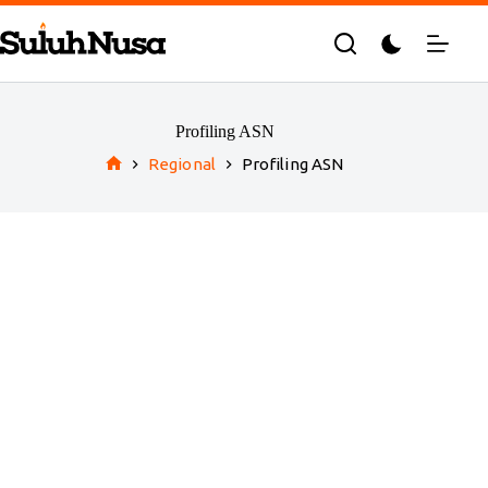
Skip
to
content
Profiling ASN
Regional
Profiling ASN
Home