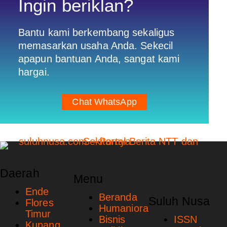
Ingin beriklan?
Bantu kami berkembang sekaligus
memasarkan usaha Anda. Sekecil
apapun bantuan Anda, sangat kami
hargai.
Chat WhatsApp
Daerah
Menu
Ende
Beranda
Suluh Nusa
Flores
Humaniora
Timur
Bisnis
ISSN
Kupang