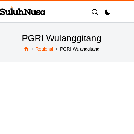
Skip
to
content
PGRI Wulanggitang
Regional
PGRI Wulanggitang
Home