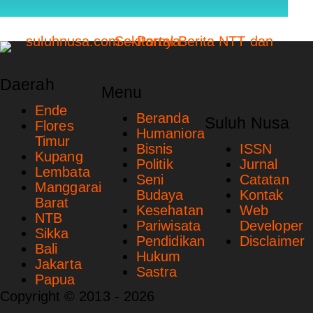
Daerah
Menu
Ende
Beranda
Suluh Nusa
Flores
Humaniora
Timur
Bisnis
ISSN
Kupang
Politik
Jurnal
Lembata
Seni
Catatan
Manggarai
Budaya
Kontak
Barat
Kesehatan
Web
NTB
Pariwisata
Developer
Sikka
Pendidikan
Disclaimer
Bali
Hukum
Jakarta
Sastra
Papua
Copyright © 2013 - 2026