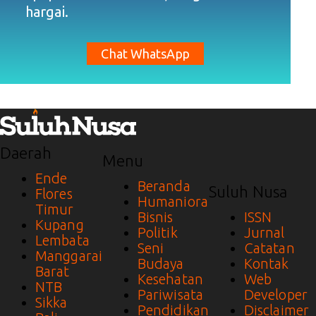
hargai.
Chat WhatsApp
Daerah
Menu
Ende
Beranda
Suluh Nusa
Flores
Humaniora
Timur
Bisnis
ISSN
Kupang
Politik
Jurnal
Lembata
Seni
Catatan
Manggarai
Budaya
Kontak
Barat
Kesehatan
Web
NTB
Pariwisata
Developer
Sikka
Pendidikan
Disclaimer