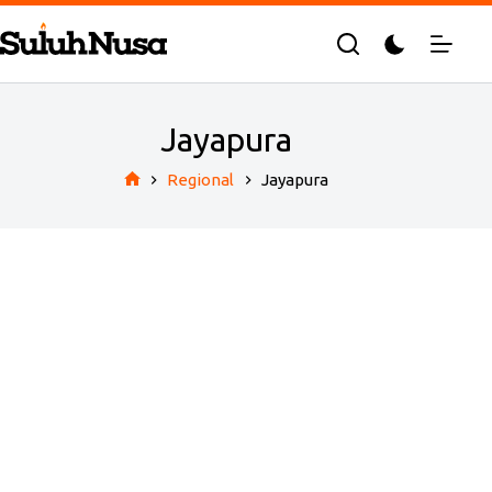
Skip
to
content
Jayapura
Regional
Jayapura
Home