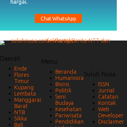
hargai.
Chat WhatsApp
Daerah
Menu
Ende
Beranda
Suluh Nusa
Flores
Humaniora
Timur
Bisnis
ISSN
Kupang
Politik
Jurnal
Lembata
Seni
Catatan
Manggarai
Budaya
Kontak
Barat
Kesehatan
Web
NTB
Pariwisata
Developer
Sikka
Pendidikan
Disclaimer
Bali