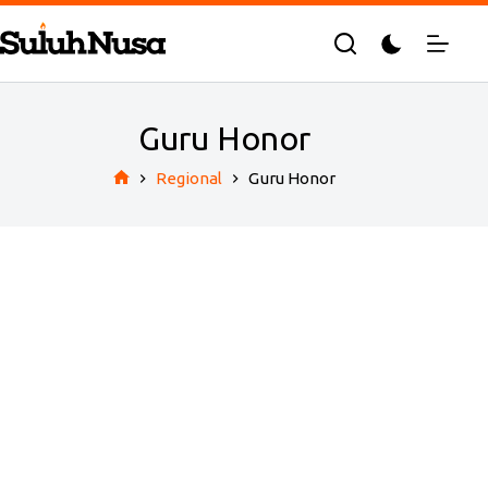
Skip
to
content
Guru Honor
Regional
Guru Honor
Home