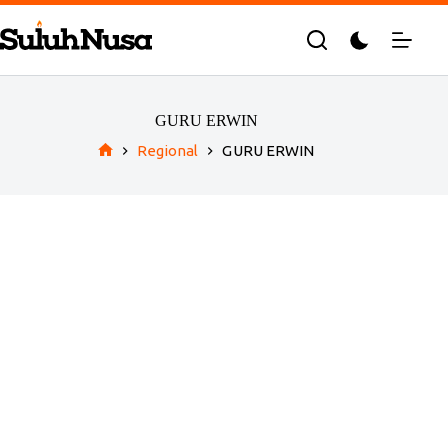
Skip
to
content
GURU ERWIN
Regional
GURU ERWIN
Home