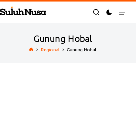
Skip
to
content
Gunung Hobal
Regional
Gunung Hobal
Home