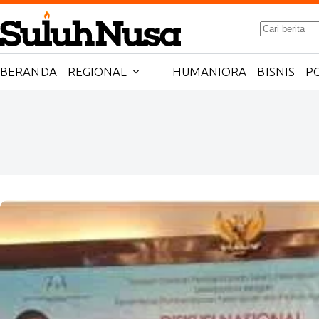
Skip
to
No
content
results
BERANDA
REGIONAL
HUMANIORA
BISNIS
PO