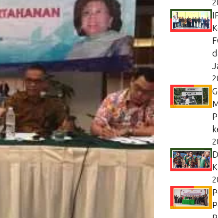
2
I
K
F
d
J
2
G
M
P
k
2
D
K
2
P
P
P