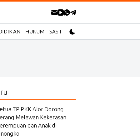
DIDIKAN
HUKUM
SASTRA
ru
etua TP PKK Alor Dorong
erang Melawan Kekerasan
erempuan dan Anak di
inongko