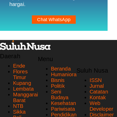
hargai.
Chat WhatsApp
Daerah
Menu
Ende
Beranda
Suluh Nusa
Flores
Humaniora
Timur
Bisnis
ISSN
Kupang
Politik
Jurnal
Lembata
Seni
Catatan
Manggarai
Budaya
Kontak
Barat
Kesehatan
Web
NTB
Pariwisata
Developer
Sikka
Pendidikan
Disclaimer