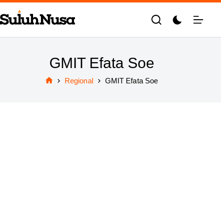
Skip
to
content
GMIT Efata Soe
Regional
GMIT Efata Soe
Home