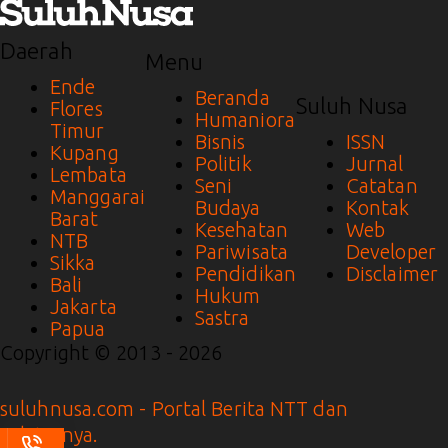
Daerah
Menu
Ende
Beranda
Suluh Nusa
Flores
Humaniora
Timur
Bisnis
ISSN
Kupang
Politik
Jurnal
Lembata
Seni
Catatan
Manggarai
Budaya
Kontak
Barat
Kesehatan
Web
NTB
Pariwisata
Developer
Sikka
Pendidikan
Disclaimer
Bali
Hukum
Jakarta
Sastra
Papua
Copyright © 2013 - 2026
suluhnusa.com - Portal Berita NTT dan
Sekitarnya.