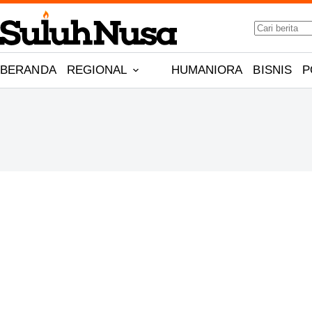
Skip
to
No
content
results
BERANDA
REGIONAL
HUMANIORA
BISNIS
P