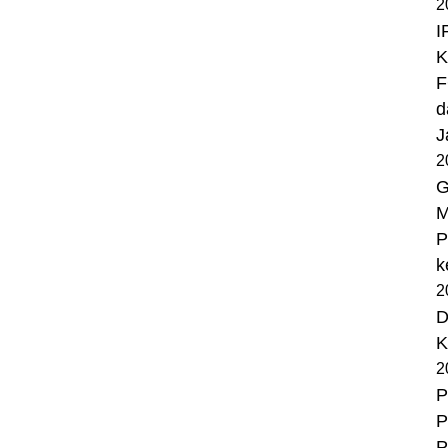
2
I
K
F
d
J
2
G
M
P
k
2
D
K
2
P
P
P