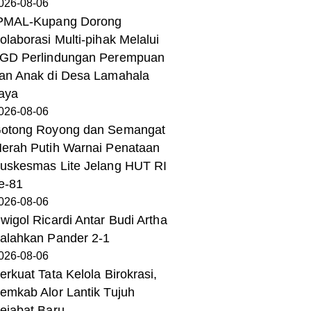
026-08-06
PMAL-Kupang Dorong
olaborasi Multi-pihak Melalui
GD Perlindungan Perempuan
an Anak di Desa Lamahala
aya
026-08-06
otong Royong dan Semangat
erah Putih Warnai Penataan
uskesmas Lite Jelang HUT RI
e-81
026-08-06
wigol Ricardi Antar Budi Artha
alahkan Pander 2-1
026-08-06
erkuat Tata Kelola Birokrasi,
emkab Alor Lantik Tujuh
ejabat Baru