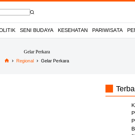
OLITIK
SENI BUDAYA
KESEHATAN
PARIWISATA
PE
Gelar Perkara
Regional
Gelar Perkara
Home
Terba
K
P
P
B