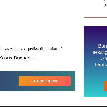
2
Ban
inya, waktu saya periksa dia ketakutan”
sekal
20 Kasus Dugaan…
An
bantu
Selengkapnya