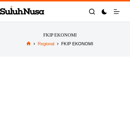
Skip
to
content
FKIP EKONOMI
Regional
FKIP EKONOMI
Home