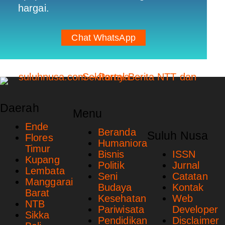
hargai.
Chat WhatsApp
Daerah
Menu
Ende
Beranda
Suluh Nusa
Flores
Humaniora
Timur
Bisnis
ISSN
Kupang
Politik
Jurnal
Lembata
Seni
Catatan
Manggarai
Budaya
Kontak
Barat
Kesehatan
Web
NTB
Pariwisata
Developer
Sikka
Pendidikan
Disclaimer