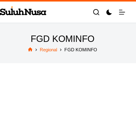
Skip
to
content
FGD KOMINFO
Regional
FGD KOMINFO
Home