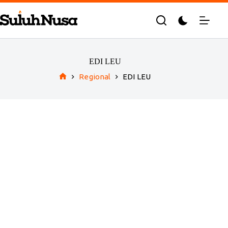
Skip
to
content
EDI LEU
Regional
EDI LEU
Home