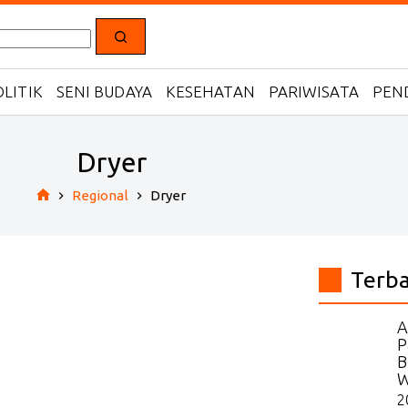
LITIK
SENI BUDAYA
KESEHATAN
PARIWISATA
PEN
Dryer
Regional
Dryer
Home
Terb
A
P
B
W
2