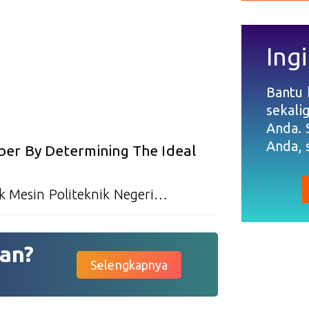
Ingi
Bantu
sekali
Anda. 
Anda, 
ber By Determining The Ideal
 Mesin Politeknik Negeri…
an?
Selengkapnya