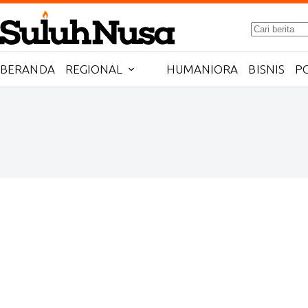
Skip
No
to
results
content
BERANDA
REGIONAL
HUMANIORA
BISNIS
PO