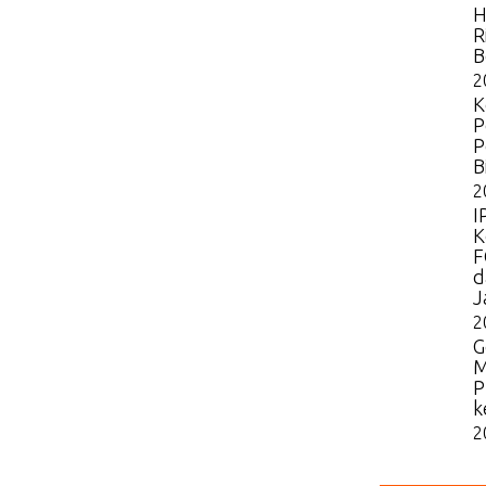
H
R
B
2
K
P
P
B
2
I
K
F
d
J
2
G
M
P
k
2