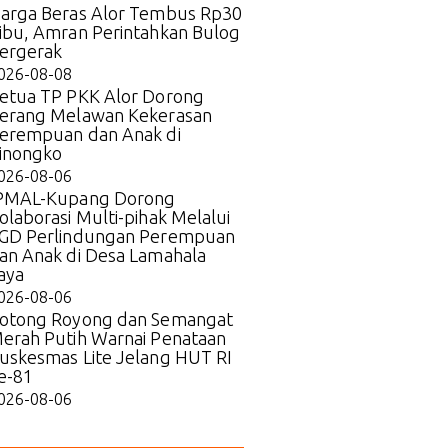
arga Beras Alor Tembus Rp30
ibu, Amran Perintahkan Bulog
ergerak
026-08-08
etua TP PKK Alor Dorong
erang Melawan Kekerasan
erempuan dan Anak di
inongko
026-08-06
PMAL-Kupang Dorong
olaborasi Multi-pihak Melalui
GD Perlindungan Perempuan
an Anak di Desa Lamahala
aya
026-08-06
otong Royong dan Semangat
erah Putih Warnai Penataan
uskesmas Lite Jelang HUT RI
e-81
026-08-06