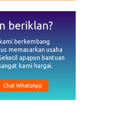
n beriklan?
 kami berkembang
gus memasarkan usaha
Sekecil apapun bantuan
sangat kami hargai.
Chat WhatsApp