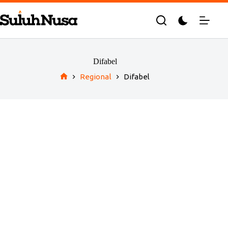
Skip
to
content
Difabel
Regional
Difabel
Home