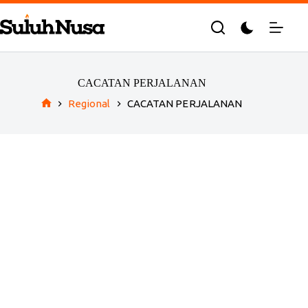
Skip
to
content
CACATAN PERJALANAN
Regional
CACATAN PERJALANAN
Home