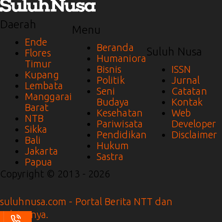
Daerah
Menu
Ende
Beranda
Suluh Nusa
Flores
Humaniora
Timur
Bisnis
ISSN
Kupang
Politik
Jurnal
Lembata
Seni
Catatan
Manggarai
Budaya
Kontak
Barat
Kesehatan
Web
NTB
Pariwisata
Developer
Sikka
Pendidikan
Disclaimer
Bali
Hukum
Jakarta
Sastra
Papua
Copyright © 2013 - 2026
suluhnusa.com - Portal Berita NTT dan
Sekitarnya.