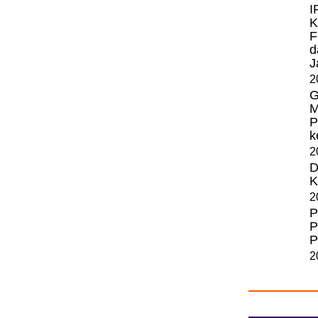
I
K
F
d
J
2
G
M
P
k
2
D
K
2
P
P
P
2