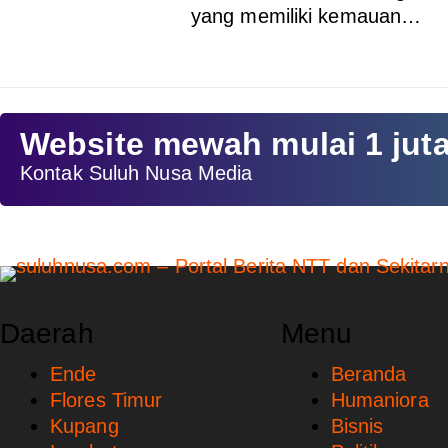
yang memiliki kemauan…
Website mewah mulai 1 jut
Kontak Suluh Nusa Media
Daerah
Menu
Ende
Beranda
Flores Timur
Humaniora
Kupang
Bisnis