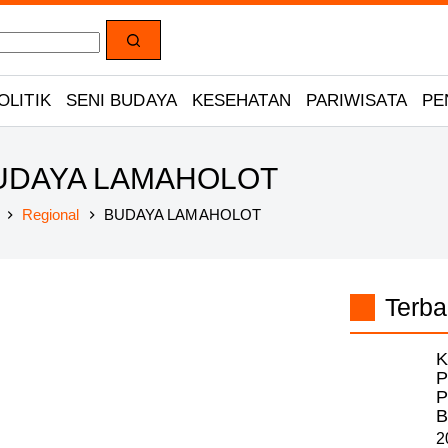
OLITIK
SENI BUDAYA
KESEHATAN
PARIWISATA
PE
UDAYA LAMAHOLOT
Regional
BUDAYA LAMAHOLOT
ome
Terba
K
P
P
B
2