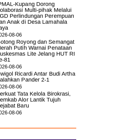
PMAL-Kupang Dorong
olaborasi Multi-pihak Melalui
GD Perlindungan Perempuan
an Anak di Desa Lamahala
aya
026-08-06
otong Royong dan Semangat
erah Putih Warnai Penataan
uskesmas Lite Jelang HUT RI
e-81
026-08-06
wigol Ricardi Antar Budi Artha
alahkan Pander 2-1
026-08-06
erkuat Tata Kelola Birokrasi,
emkab Alor Lantik Tujuh
ejabat Baru
026-08-06