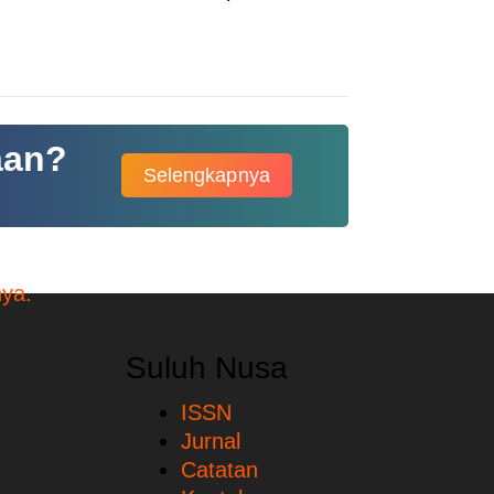
aan?
Selengkapnya
Suluh Nusa
ISSN
Jurnal
Catatan