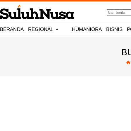
Skip
No
to
results
content
BERANDA
REGIONAL
HUMANIORA
BISNIS
P
B
H