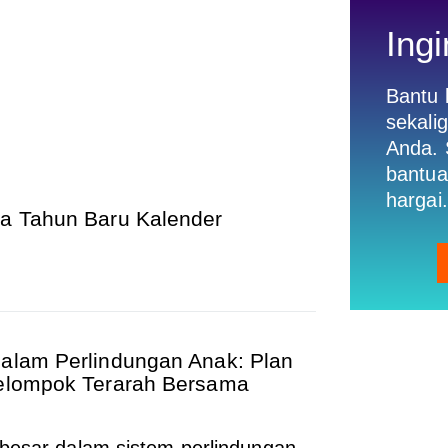
Ingi
Bantu
sekali
Anda. 
bantua
hargai.
da Tahun Baru Kalender
dalam Perlindungan Anak: Plan
Kelompok Terarah Bersama
 besar dalam sistem perlindungan