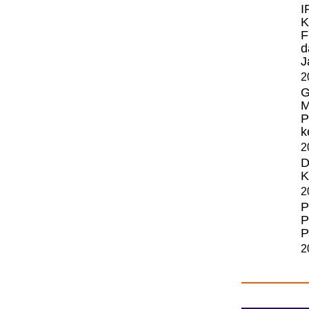
I
K
F
d
J
2
G
M
P
k
2
D
K
2
P
P
P
2