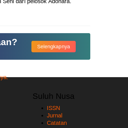
 Seni dari pelosok Adonara.
aan?
Selengkapnya
Suluh Nusa
ISSN
Jurnal
Catatan