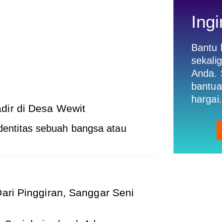
Ingi
Bantu
sekali
Anda. 
bantua
hargai.
dir di Desa Wewit
ntitas sebuah bangsa atau
Dari Pinggiran, Sanggar Seni