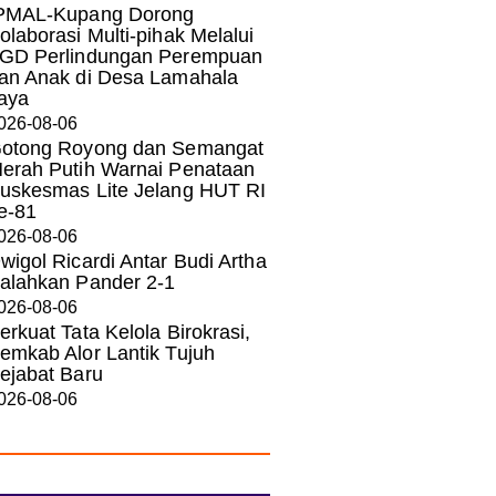
PMAL-Kupang Dorong
olaborasi Multi-pihak Melalui
GD Perlindungan Perempuan
an Anak di Desa Lamahala
aya
026-08-06
otong Royong dan Semangat
erah Putih Warnai Penataan
uskesmas Lite Jelang HUT RI
e-81
026-08-06
wigol Ricardi Antar Budi Artha
alahkan Pander 2-1
026-08-06
erkuat Tata Kelola Birokrasi,
emkab Alor Lantik Tujuh
ejabat Baru
026-08-06