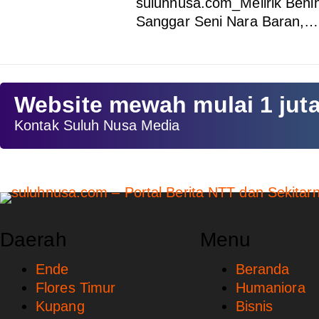
suluhnusa.com_Melirik Benih
Sanggar Seni Nara Baran,…
Website mewah mulai 1 jut
Kontak Suluh Nusa Media
Daerah
Menu
Ende
Beranda
Flores Timur
Humaniora
Kupang
Bisnis