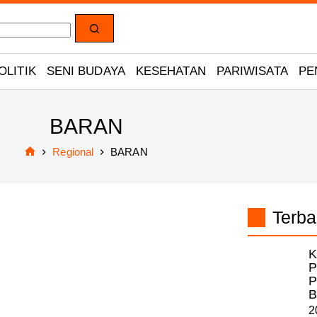
OLITIK
SENI BUDAYA
KESEHATAN
PARIWISATA
PE
BARAN
Regional
BARAN
Home
Terba
K
P
P
B
2