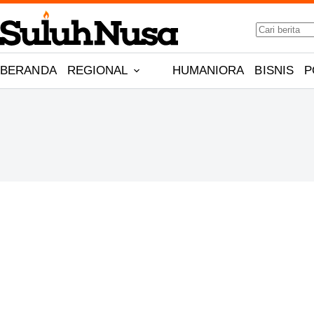
Skip
No
to
results
content
BERANDA
REGIONAL
HUMANIORA
BISNIS
P