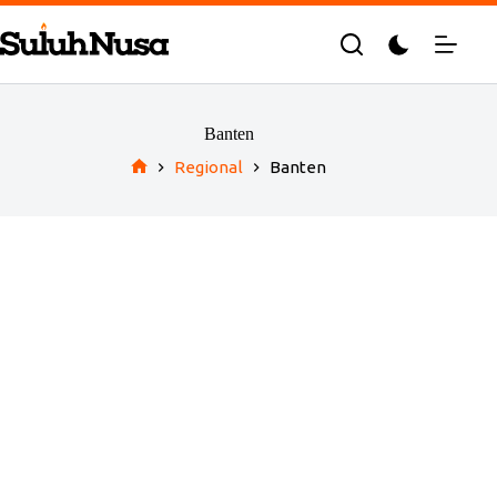
Skip
to
content
Banten
Regional
Banten
Home