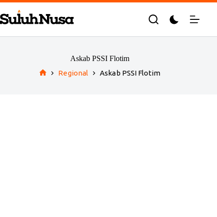
Skip
to
content
Askab PSSI Flotim
Regional
Askab PSSI Flotim
Home