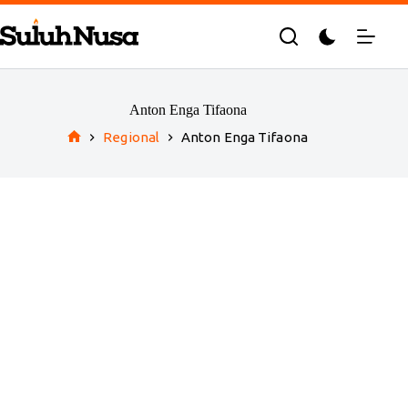
Skip
to
content
Anton Enga Tifaona
Regional
Anton Enga Tifaona
Home