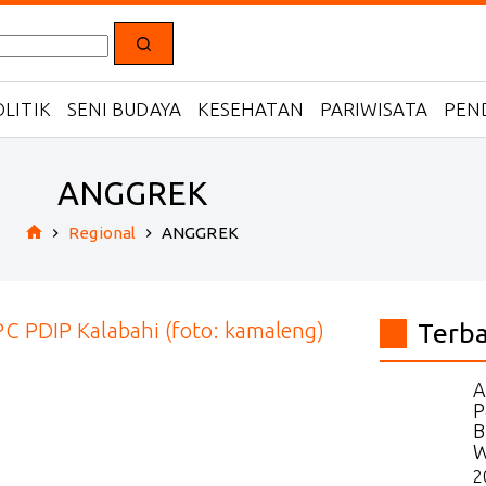
LITIK
SENI BUDAYA
KESEHATAN
PARIWISATA
PEN
ANGGREK
Regional
ANGGREK
Home
Terb
A
P
B
W
2