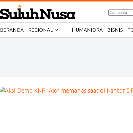
Skip
No
to
results
content
BERANDA
REGIONAL
HUMANIORA
BISNIS
PO