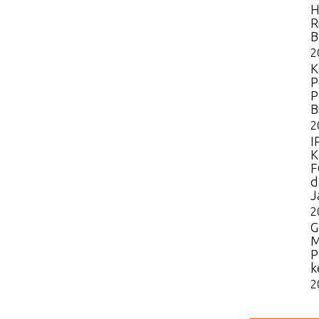
H
R
B
2
K
P
P
B
2
I
K
F
d
J
2
G
M
P
k
2