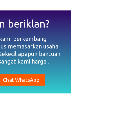
n beriklan?
 kami berkembang
gus memasarkan usaha
Sekecil apapun bantuan
sangat kami hargai.
Chat WhatsApp