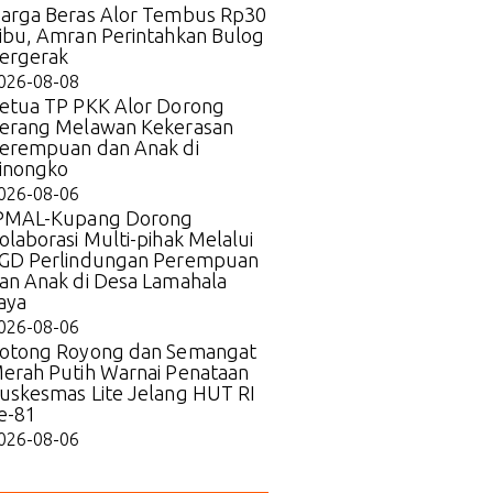
arga Beras Alor Tembus Rp30
ibu, Amran Perintahkan Bulog
ergerak
026-08-08
etua TP PKK Alor Dorong
erang Melawan Kekerasan
erempuan dan Anak di
inongko
026-08-06
PMAL-Kupang Dorong
olaborasi Multi-pihak Melalui
GD Perlindungan Perempuan
an Anak di Desa Lamahala
aya
026-08-06
otong Royong dan Semangat
erah Putih Warnai Penataan
uskesmas Lite Jelang HUT RI
e-81
026-08-06