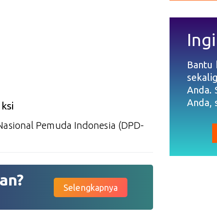
Ingi
Bantu
sekali
Anda. 
Anda, 
ksi
asional Pemuda Indonesia (DPD-
an?
Selengkapnya