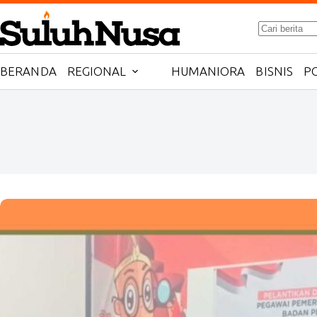
Skip
to
No
content
results
BERANDA
REGIONAL
HUMANIORA
BISNIS
PO