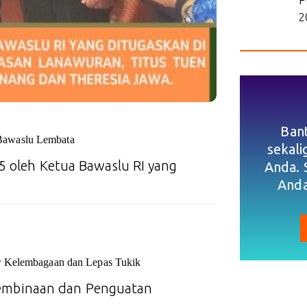
2
Ban
Bawaslu Lembata
sekal
5 oleh Ketua Bawaslu RI yang
Anda. 
Anda
r Kelembagaan dan Lepas Tukik
mbinaan dan Penguatan
…