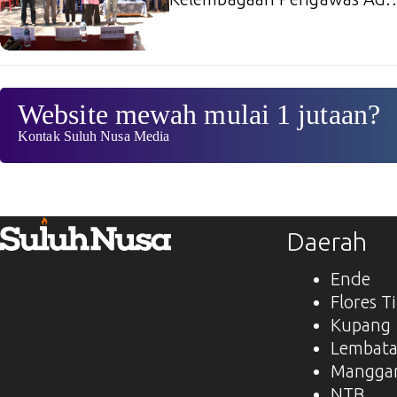
Website mewah mulai 1 jutaan?
Kontak Suluh Nusa Media
Daerah
Ende
Flores T
Kupang
Lembat
Manggar
NTB