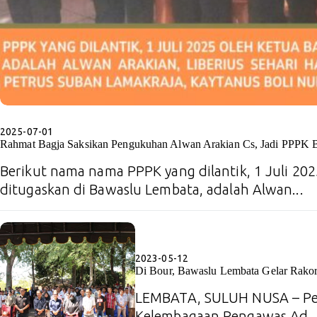
2025-07-01
Rahmat Bagja Saksikan Pengukuhan Alwan Arakian Cs, Jadi PPPK 
Berikut nama nama PPPK yang dilantik, 1 Juli 202
ditugaskan di Bawaslu Lembata, adalah Alwan...
2023-05-12
Di Bour, Bawaslu Lembata Gelar Rako
LEMBATA, SULUH NUSA – Pe
Kelembagaan Pengawas Ad