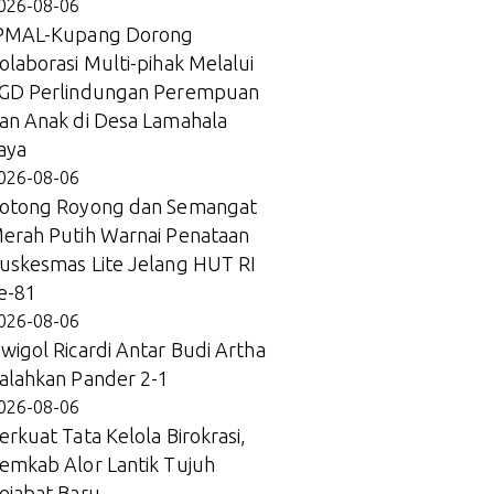
026-08-06
PMAL-Kupang Dorong
olaborasi Multi-pihak Melalui
GD Perlindungan Perempuan
an Anak di Desa Lamahala
aya
026-08-06
otong Royong dan Semangat
erah Putih Warnai Penataan
uskesmas Lite Jelang HUT RI
e-81
026-08-06
wigol Ricardi Antar Budi Artha
alahkan Pander 2-1
026-08-06
erkuat Tata Kelola Birokrasi,
emkab Alor Lantik Tujuh
ejabat Baru