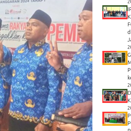
2
I
K
F
d
J
2
G
M
P
k
2
D
K
2
P
P
P