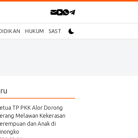
DIDIKAN
HUKUM
SASTRA
ru
etua TP PKK Alor Dorong
erang Melawan Kekerasan
erempuan dan Anak di
inongko