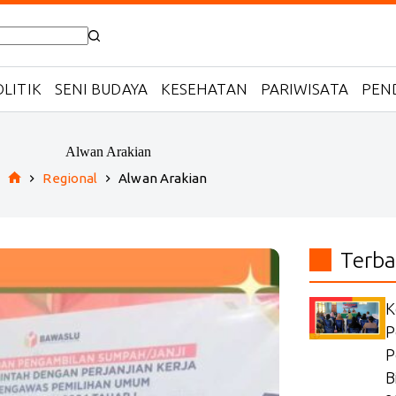
LITIK
SENI BUDAYA
KESEHATAN
PARIWISATA
PEN
Alwan Arakian
Regional
Alwan Arakian
Home
Terba
K
P
P
B