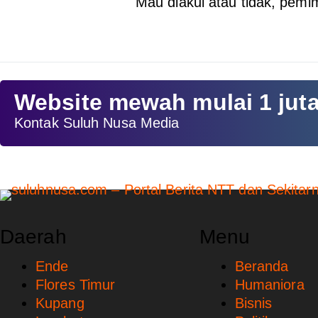
Mau diakui atau tidak, pemi
Website mewah mulai 1 jut
Kontak Suluh Nusa Media
Daerah
Menu
Ende
Beranda
Flores Timur
Humaniora
Kupang
Bisnis