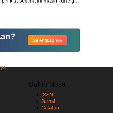
mpin kita selama ini masih kurang…
aan?
Selengkapnya
Suluh Nusa
ISSN
Jurnal
Catatan