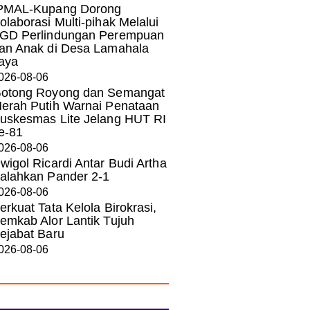
PMAL-Kupang Dorong
olaborasi Multi-pihak Melalui
GD Perlindungan Perempuan
an Anak di Desa Lamahala
aya
026-08-06
otong Royong dan Semangat
erah Putih Warnai Penataan
uskesmas Lite Jelang HUT RI
e-81
026-08-06
wigol Ricardi Antar Budi Artha
alahkan Pander 2-1
026-08-06
erkuat Tata Kelola Birokrasi,
emkab Alor Lantik Tujuh
ejabat Baru
026-08-06