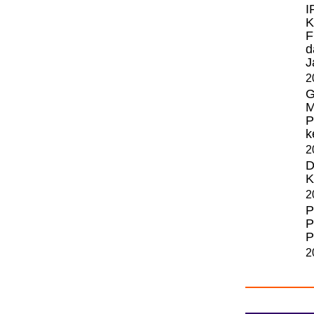
I
K
F
d
J
2
G
M
P
k
2
D
K
2
P
P
P
2