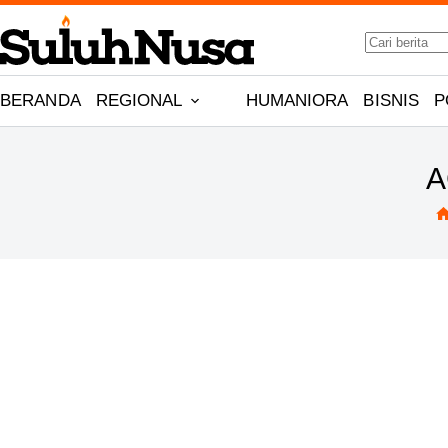
Skip
No
to
results
content
BERANDA
REGIONAL
HUMANIORA
BISNIS
P
A