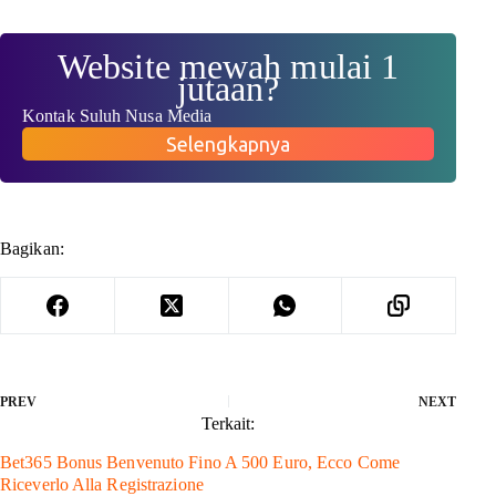
Website mewah mulai 1
jutaan?
Kontak Suluh Nusa Media
Selengkapnya
Bagikan:
PREV
NEXT
Terkait:
Bet365 Bonus Benvenuto Fino A 500 Euro, Ecco Come
Riceverlo Alla Registrazione