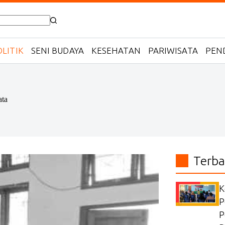
LITIK
SENI BUDAYA
KESEHATAN
PARIWISATA
PEN
ata
Terba
K
P
P