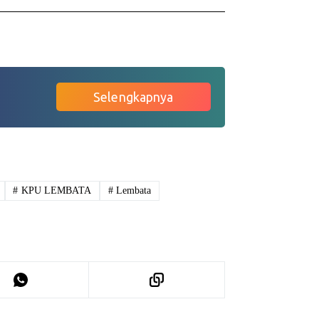
Selengkapnya
#
KPU LEMBATA
#
Lembata