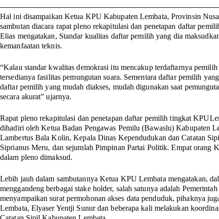
Hal ini disampaikan Ketua KPU Kabupaten Lembata, Provinsin Nusa 
sambutan diacara rapat pleno rekapitulasi dan penetapan daftar pemi
Elias mengatakan, Standar kualitas daftar pemilih yang dia maksudkan
kemanfaatan teknis.
“Kalau standar kwalitas demokrasi itu mencakup terdaftarnya pemilih
tersedianya fasilitas pemungutan suara. Sementara daftar pemilih ya
daftar pemilih yang mudah diakses, mudah digunakan saat pemunguta
secara akurat” ujarnya.
Rapat pleno rekapitulasi dan penetapan daftar pemilih tingkat KPULe
dihadiri oleh Ketua Badan Pengawas Pemilu (Bawaslu) Kabupaten L
Lambertus Bala Kolin, Kepala Dinas Kependudukan dan Catatan Sip
Siprianus Meru, dan sejumlah Pimpinan Partai Politik. Empat orang
dalam pleno dimaksud.
Lebih jauh dalam sambutannya Ketua KPU Lembata mengatakan, dala
menggandeng berbagai stake holder, salah satunya adalah Pemerintah
menyampaikan surat permohonan akses data penduduk, pihaknya juga
Lembata, Elyaser Yentji Sunur dan beberapa kali melakukan koordi
Catatan Sipil Kabupaten Lembata.