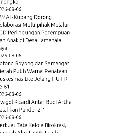
inongko
026-08-06
PMAL-Kupang Dorong
olaborasi Multi-pihak Melalui
GD Perlindungan Perempuan
an Anak di Desa Lamahala
aya
026-08-06
otong Royong dan Semangat
erah Putih Warnai Penataan
uskesmas Lite Jelang HUT RI
e-81
026-08-06
wigol Ricardi Antar Budi Artha
alahkan Pander 2-1
026-08-06
erkuat Tata Kelola Birokrasi,
emkab Alor Lantik Tujuh