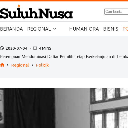
Skip
to
No
content
results
BERANDA
REGIONAL
HUMANIORA
BISNIS
PO
2020-07-04
4 MINS
Perempuan Mendominasi Daftar Pemilih Tetap Berkelanjutan di Lemb
Regional
Politik
Home