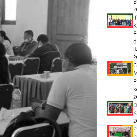
B
2
I
K
F
d
J
2
G
M
P
k
2
D
K
2
P
P