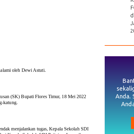
F
d
J
2
lami oleh Dewi Astuti.
Ban
sekal
Anda. 
usan (SK) Bupati Flores Timur, 18 Mei 2022
ng-katung.
Anda
 hendak menjalankan tugas, Kepala Sekolah SDI