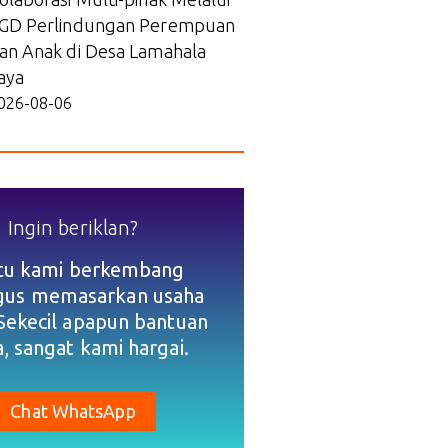
GD Perlindungan Perempuan
an Anak di Desa Lamahala
aya
026-08-06
Ingin beriklan?
tu kami berkembang
igus memasarkan usaha
Sekecil apapun bantuan
, sangat kami hargai.
Chat WhatsApp