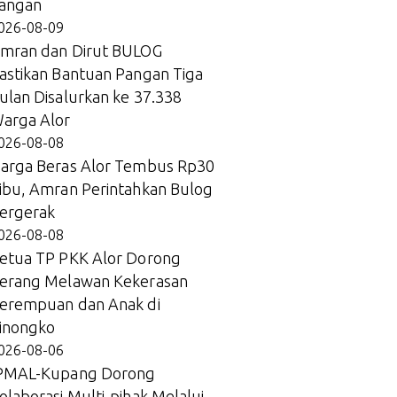
angan
026-08-09
mran dan Dirut BULOG
astikan Bantuan Pangan Tiga
ulan Disalurkan ke 37.338
arga Alor
026-08-08
arga Beras Alor Tembus Rp30
ibu, Amran Perintahkan Bulog
ergerak
026-08-08
etua TP PKK Alor Dorong
erang Melawan Kekerasan
erempuan dan Anak di
inongko
026-08-06
PMAL-Kupang Dorong
olaborasi Multi-pihak Melalui