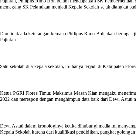
Pajinian, Philipus Rimo Boli belum mendapatkan SK Pemberhentian d
memegang SK Pelantikan menjadi Kepala Sekolah sejak diangkat pad
Dan tidak ada keterangan kemana Philipus Rimo Boli akan bertugas j
Pajinian.
Satu sekolah dua kepala sekolah, ini hanya terjadi di Kabupaten Flor
Ketua PGRI Flores Timur, Maksimus Masan Kian mengaku menerima m
2022 dan merespon dengan menghimpun data baik dari Dewi Astuti m
Dewi Astuti dalam kronologinya ketika dihubungi media ini menyam
Kepala Sekolah karena dari kualifikasi pendidikan, pangkat golonga