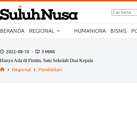
Skip
to
No
content
results
BERANDA
REGIONAL
HUMANIORA
BISNIS
PO
2022-08-10
3 MINS
Hanya Ada di Flotim, Satu Sekolah Dua Kepala
Regional
Pendidikan
Home