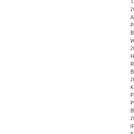
T
2
A
P
B
W
2
H
R
B
2
K
P
P
B
2
I
K