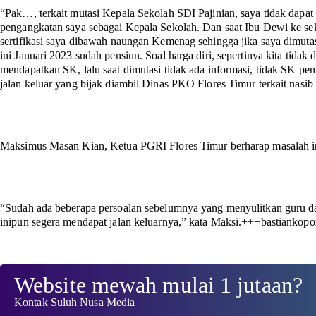
“Pak…, terkait mutasi Kepala Sekolah SDI Pajinian, saya tidak dapat
pengangkatan saya sebagai Kepala Sekolah. Dan saat Ibu Dewi ke sek
sertifikasi saya dibawah naungan Kemenag sehingga jika saya dimutas
ini Januari 2023 sudah pensiun. Soal harga diri, sepertinya kita tidak 
mendapatkan SK, lalu saat dimutasi tidak ada informasi, tidak SK p
jalan keluar yang bijak diambil Dinas PKO Flores Timur terkait nasib
Maksimus Masan Kian, Ketua PGRI Flores Timur berharap masalah ini 
“Sudah ada beberapa persoalan sebelumnya yang menyulitkan guru dan
inipun segera mendapat jalan keluarnya,” kata Maksi.
+++bastiankopo
Website mewah mulai 1 jutaan?
Kontak Suluh Nusa Media