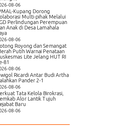
026-08-06
PMAL-Kupang Dorong
olaborasi Multi-pihak Melalui
GD Perlindungan Perempuan
an Anak di Desa Lamahala
aya
026-08-06
otong Royong dan Semangat
erah Putih Warnai Penataan
uskesmas Lite Jelang HUT RI
e-81
026-08-06
wigol Ricardi Antar Budi Artha
alahkan Pander 2-1
026-08-06
erkuat Tata Kelola Birokrasi,
emkab Alor Lantik Tujuh
ejabat Baru
026-08-06