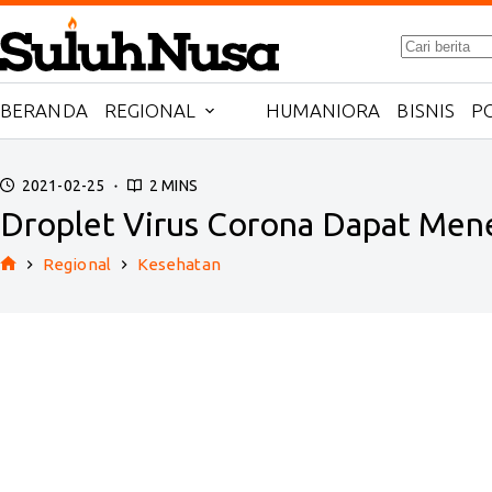
Skip
No
to
results
content
BERANDA
REGIONAL
HUMANIORA
BISNIS
PO
2021-02-25
2 MINS
Droplet Virus Corona Dapat Mene
Regional
Kesehatan
Home