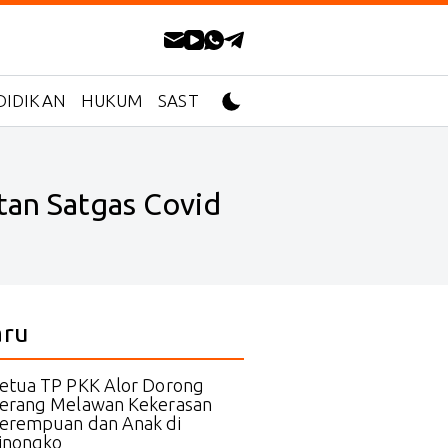
DIDIKAN
HUKUM
SASTRA
tan Satgas Covid
aru
etua TP PKK Alor Dorong
erang Melawan Kekerasan
erempuan dan Anak di
inongko