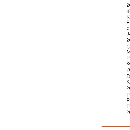
2
I
K
F
d
J
2
G
M
P
k
2
D
K
2
P
P
P
2