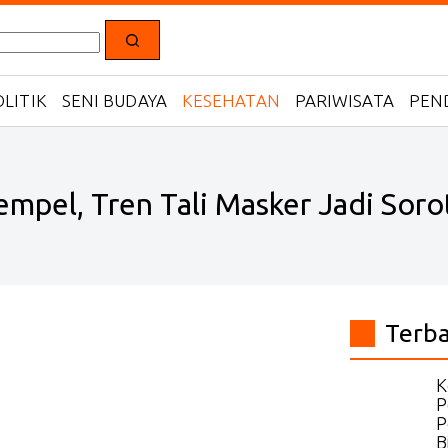
LITIK
SENI BUDAYA
KESEHATAN
PARIWISATA
PEN
mpel, Tren Tali Masker Jadi Soro
Terb
K
P
P
B