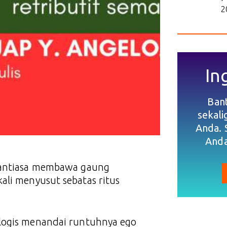
2
In
Ban
sekal
Anda. 
Anda
enantiasa membawa gaung
ali menyusut sebatas ritus
ologis menandai runtuhnya ego