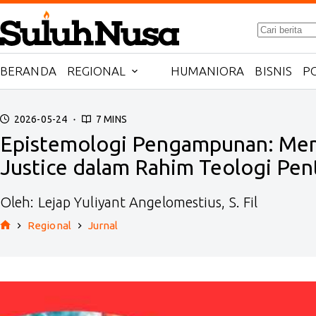
Skip
No
to
results
content
BERANDA
REGIONAL
HUMANIORA
BISNIS
PO
2026-05-24
7 MINS
Epistemologi Pengampunan: Mem
Justice dalam Rahim Teologi Pen
Oleh: Lejap Yuliyant Angelomestius, S. Fil
Regional
Jurnal
Home