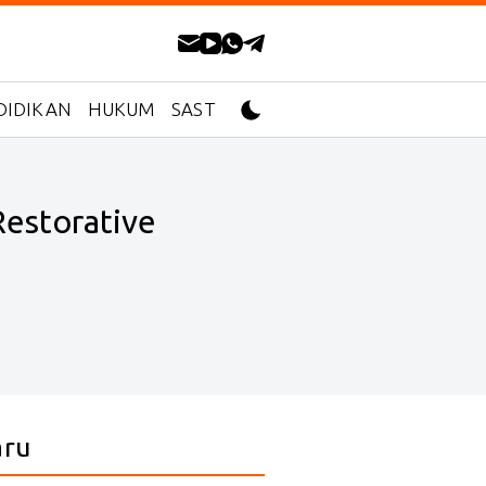
DIDIKAN
HUKUM
SASTRA
estorative
aru