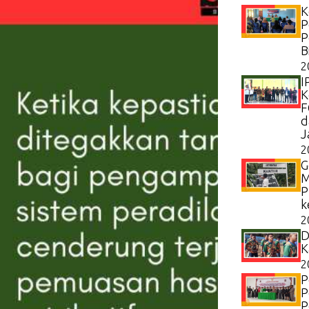
K
P
P
B
2
I
K
F
d
J
2
G
M
P
k
2
D
K
2
P
P
P