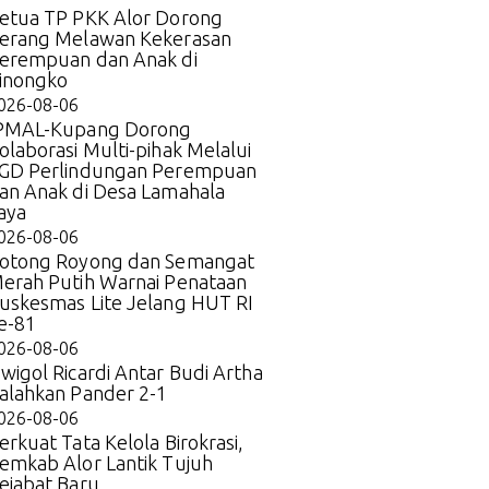
etua TP PKK Alor Dorong
erang Melawan Kekerasan
erempuan dan Anak di
inongko
026-08-06
PMAL-Kupang Dorong
olaborasi Multi-pihak Melalui
GD Perlindungan Perempuan
an Anak di Desa Lamahala
aya
026-08-06
otong Royong dan Semangat
erah Putih Warnai Penataan
uskesmas Lite Jelang HUT RI
e-81
026-08-06
wigol Ricardi Antar Budi Artha
alahkan Pander 2-1
026-08-06
erkuat Tata Kelola Birokrasi,
emkab Alor Lantik Tujuh
ejabat Baru