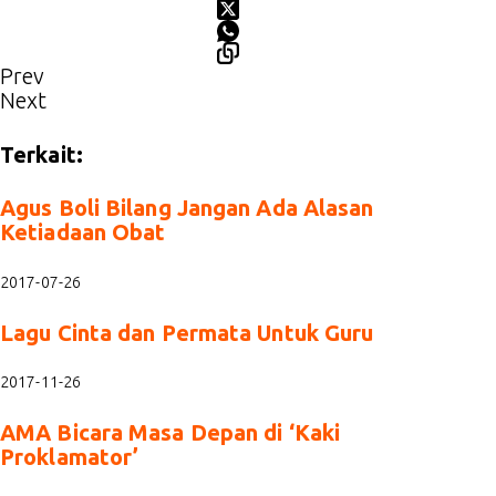
Prev
Next
Terkait:
Agus Boli Bilang Jangan Ada Alasan
Ketiadaan Obat
2017-07-26
Lagu Cinta dan Permata Untuk Guru
2017-11-26
AMA Bicara Masa Depan di ‘Kaki
Proklamator’