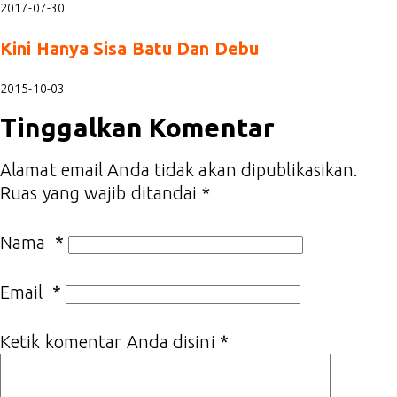
2017-07-30
Kini Hanya Sisa Batu Dan Debu
2015-10-03
Tinggalkan Komentar
Alamat email Anda tidak akan dipublikasikan.
Ruas yang wajib ditandai
*
Nama
*
Email
*
Ketik komentar Anda disini
*