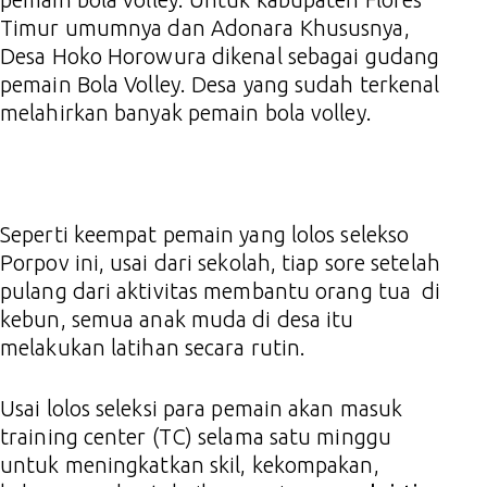
Timur umumnya dan Adonara Khususnya,
Desa Hoko Horowura dikenal sebagai gudang
pemain Bola Volley. Desa yang sudah terkenal
melahirkan banyak pemain bola volley.
Seperti keempat pemain yang lolos selekso
Porpov ini, usai dari sekolah, tiap sore setelah
pulang dari aktivitas membantu orang tua di
kebun, semua anak muda di desa itu
melakukan latihan secara rutin.
Usai lolos seleksi para pemain akan masuk
training center (TC) selama satu minggu
untuk meningkatkan skil, kekompakan,