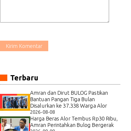
Kirim Komentar
Terbaru
Amran dan Dirut BULOG Pastikan
Bantuan Pangan Tiga Bulan
Disalurkan ke 37.338 Warga Alor
2026-08-08
Harga Beras Alor Tembus Rp30 Ribu,
Amran Perintahkan Bulog Bergerak