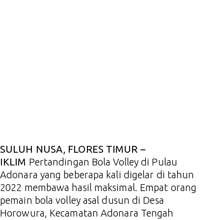
SULUH NUSA, FLORES TIMUR –
IKLIM
Pertandingan Bola Volley di Pulau
Adonara yang beberapa kali digelar di tahun
2022 membawa hasil maksimal. Empat orang
pemain bola volley asal dusun di Desa
Horowura, Kecamatan Adonara Tengah