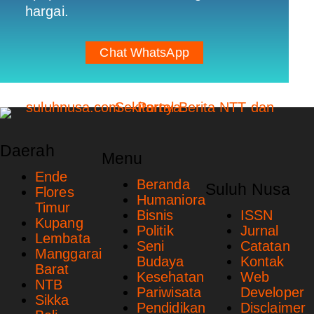
hargai.
Chat WhatsApp
Daerah
Menu
Ende
Beranda
Suluh Nusa
Flores
Humaniora
Timur
Bisnis
ISSN
Kupang
Politik
Jurnal
Lembata
Seni
Catatan
Manggarai
Budaya
Kontak
Barat
Kesehatan
Web
NTB
Pariwisata
Developer
Sikka
Pendidikan
Disclaimer