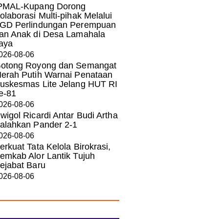
PMAL-Kupang Dorong
olaborasi Multi-pihak Melalui
GD Perlindungan Perempuan
an Anak di Desa Lamahala
aya
026-08-06
otong Royong dan Semangat
erah Putih Warnai Penataan
uskesmas Lite Jelang HUT RI
e-81
026-08-06
wigol Ricardi Antar Budi Artha
alahkan Pander 2-1
026-08-06
erkuat Tata Kelola Birokrasi,
emkab Alor Lantik Tujuh
ejabat Baru
026-08-06