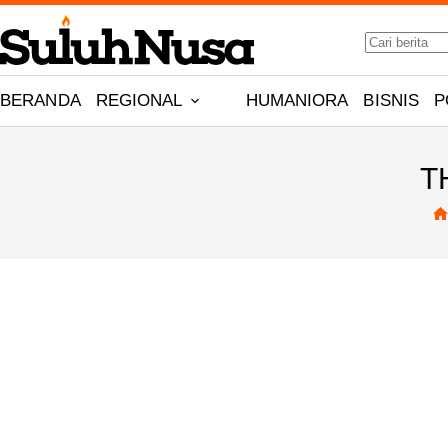
Skip
No
to
results
content
BERANDA
REGIONAL
HUMANIORA
BISNIS
P
T