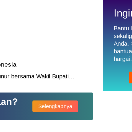
Ingi
Bantu
sekali
Anda. 
bantua
hargai.
onesia
Sunur bersama Wakil Bupati…
aan?
Selengkapnya