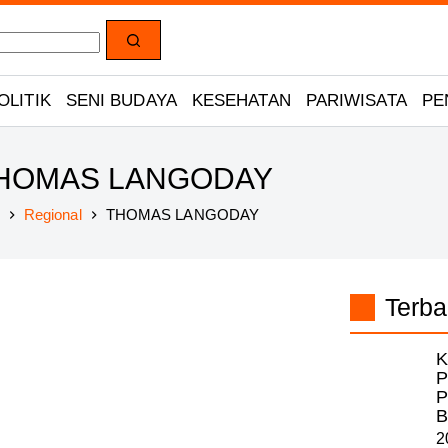
OLITIK
SENI BUDAYA
KESEHATAN
PARIWISATA
PE
HOMAS LANGODAY
Regional
THOMAS LANGODAY
Home
Terba
K
P
P
B
2