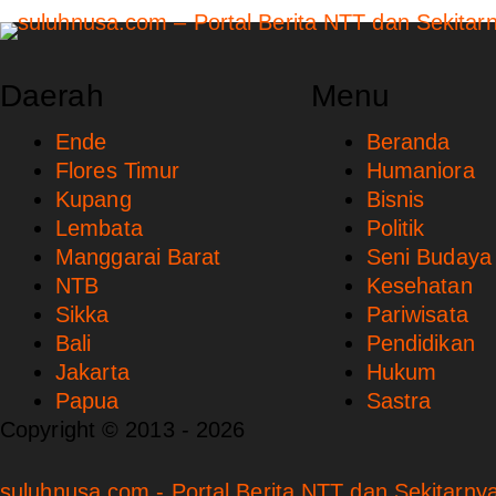
Daerah
Menu
Ende
Beranda
Flores Timur
Humaniora
Kupang
Bisnis
Lembata
Politik
Manggarai Barat
Seni Budaya
NTB
Kesehatan
Sikka
Pariwisata
Bali
Pendidikan
Jakarta
Hukum
Papua
Sastra
Copyright © 2013 - 2026
suluhnusa.com - Portal Berita NTT dan Sekitarnya