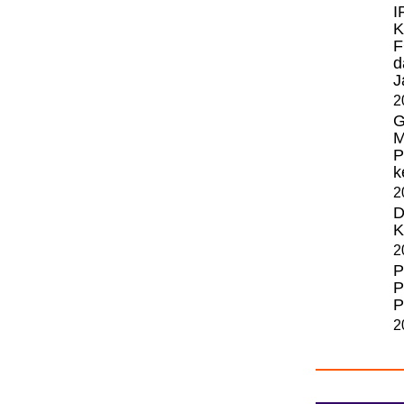
I
K
F
d
J
2
G
M
P
k
2
D
K
2
P
P
P
2